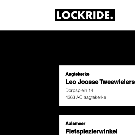
Aagtekerke
Leo Joosse Tweewielers
Dorpsplein 14
4363 AC aagtekerke
Aalsmeer
Fietsplezierwinkel