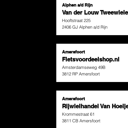
Alphen a/d Rijn
Van der Louw Tweewiele
Hooftstraat 225
2406 GJ Alphen a/d Rijn
Amersfoort
Fietsvoordeelshop.nl
Amsterdamseweg 49B
3812 RP Amersfoort
Amersfoort
Rijwielhandel Van Hoeij
Krommestraat 61
3811 CB Amersfoort