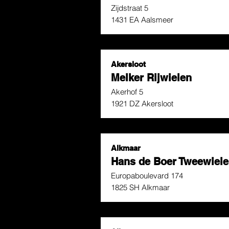
Zijdstraat 5
1431 EA Aalsmeer
Akersloot
Melker Rijwielen
Akerhof 5
1921 DZ Akersloot
Alkmaar
Hans de Boer Tweewiele
Europaboulevard 174
1825 SH Alkmaar