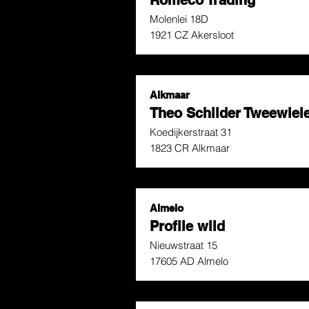
Molenlei 18D
1921 CZ Akersloot
Alkmaar
Theo Schilder Tweewiel
Koedijkerstraat 31
1823 CR Alkmaar
Almelo
Profile wild
Nieuwstraat 15
17605 AD Almelo