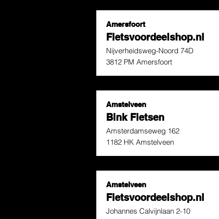
Amersfoort
Fietsvoordeelshop.nl
Nijverheidsweg-Noord 74D
3812 PM Amersfoort
Amstelveen
Bink Fietsen
Amsterdamseweg 162
1182 HK Amstelveen
Amstelveen
Fietsvoordeelshop.nl
Johannes Calvijnlaan 2-10