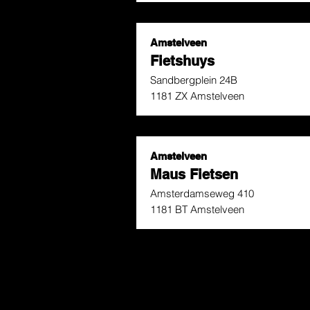
Amstelveen
Fietshuys
Sandbergplein 24B
1181 ZX Amstelveen
Amstelveen
Maus Fietsen
Amsterdamseweg 410
1181 BT Amstelveen