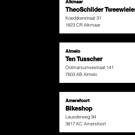
Alkmaar
TheoSchilder Tweewiele
Koedijkerstraat 31
1823 CR Alkmaar
Almelo
Ten Tusscher
Ootmarsumsestraat 141
7603 AB Almelo
Amersfoort
Bikeshop
Leusderweg 94
3817 KC Amersfoort