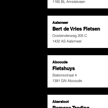
1185 BL Amstelveen
Aalsmeer
Bert de Vries Fietsen
Oosteinderweg 205 C
1432 AS Aalsmeer
Abcoude
Fietshuys
Stationsstraat 4
1391 GN Abcoude
Akersloot
Romeco Trading