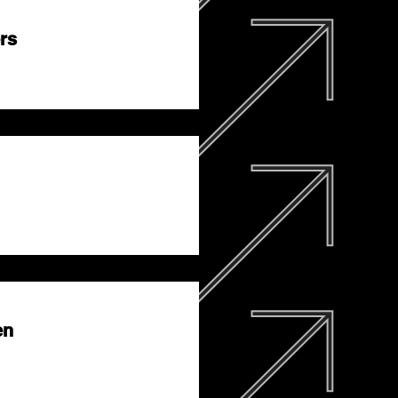
rs
en