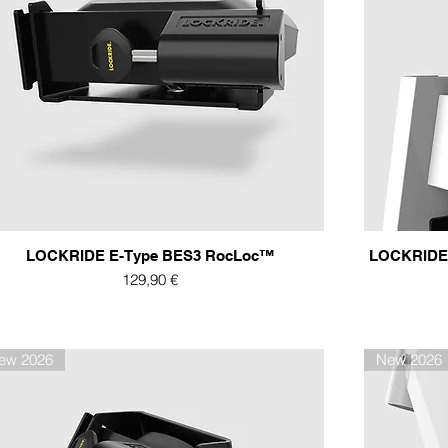
LOCKRIDE E-Type BES3 RocLoc™
LOCKRIDE 
Preis
129,90 €
ew 2026
New 2026