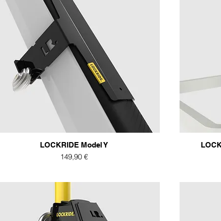
LOCKRIDE Model Y
LOCK
Preis
149,90 €