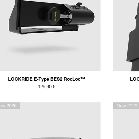
LOCKRIDE E-Type BES2 RocLoc™
LOC
Preis
129,90 €
ew 2026
New 2026