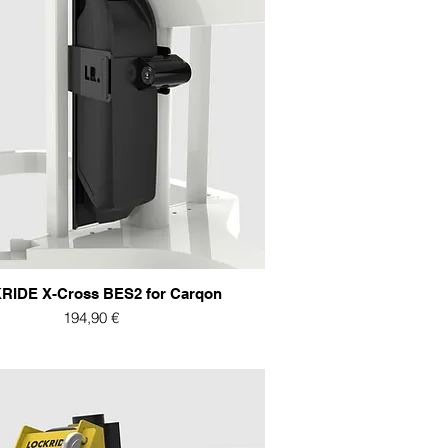
RIDE X-Cross BES2 for Carqon
Preis
194,90 €