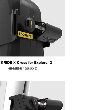
KRIDE X-Cross for Explorer 2
Standardpreis
Sale-Preis
194,90 €
159,90 €