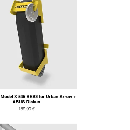
odel X 545 BES3 for Urban Arrow +
ABUS Diskus
Preis
189,90 €