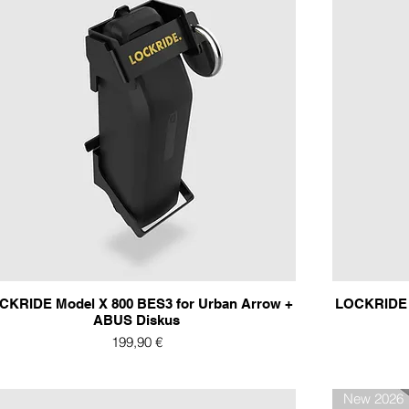
CKRIDE Model X 800 BES3 for Urban Arrow +
LOCKRIDE M
ABUS Diskus
Preis
199,90 €
New 2026