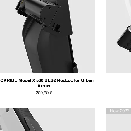
CKRIDE Model X 500 BES2 RocLoc for Urban
Arrow
Preis
209,90 €
New 2026