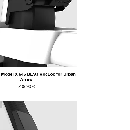
Model X 545 BES3 RocLoc for Urban
Arrow
Preis
209,90 €