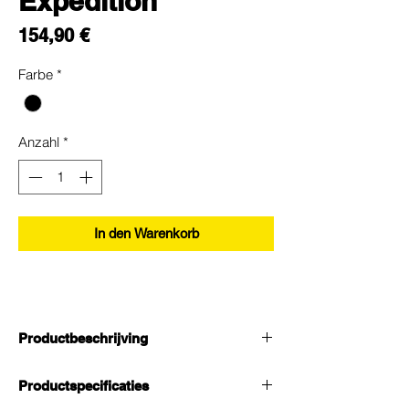
Expedition
Preis
154,90 €
Farbe
*
Anzahl
*
In den Warenkorb
Productbeschrijving
Accuslot voor Bosch PowerPack
BES2 op
Productspecificaties
de
Tern GSD Gen 2
.