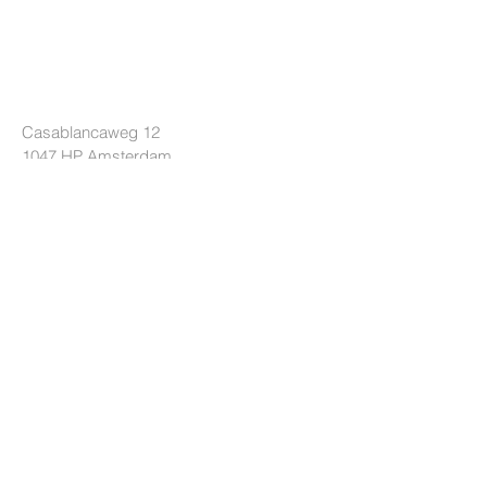
LOCKRIDE
Casablancaweg 12
1047 HP
Amsterdam
Die Niederlande
+31 85 7605626
info@lockride.nl
BEDINGUNGEN
Datenschutz-Bestimmungen
Geschäftsbedingungen
Lieferbedingungen