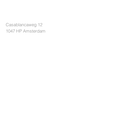
LOCKRIDE
Casablancaweg 12
1047 HP
Amsterdam
Die Niederlande
+31 85 7605626
info@lockride.nl
BEDINGUNGEN
Datenschutz-Bestimmungen
Geschäftsbedingungen
Lieferbedingungen
HILFE