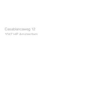
LOCKRIDE
Casablancaweg 12
1047 HP
Amsterdam
Die Niederlande
+31 85 7605626
info@lockride.nl
BEDINGUNGEN
Datenschutz-Bestimmungen
Geschäftsbedingungen
Lieferbedingungen