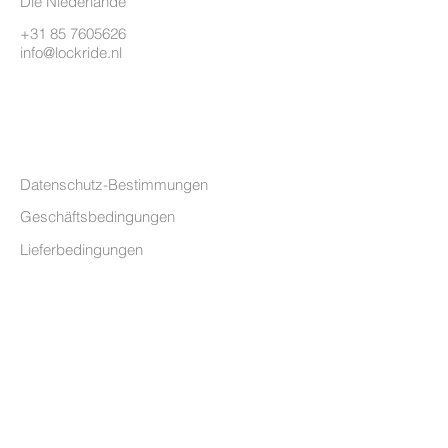
Die Niederlande
+31 85 7605626
info@lockride.nl
BEDINGUNGEN
Datenschutz-Bestimmungen
Geschäftsbedingungen
Lieferbedingungen
HILFE
Produkthand-bücher
Welches Schloss passt zu meinem
Fahrrad?
Sendung verfolgen