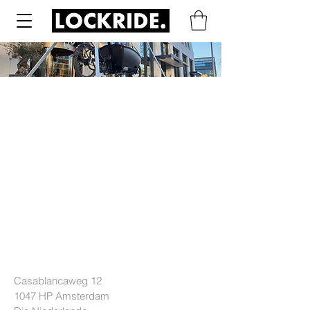
LOCKRIDE
Casablancaweg 12
1047 HP
Amsterdam